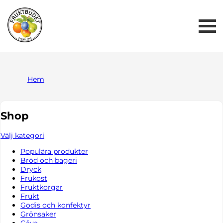
Me
But
Hem
Shop
Välj kategori
Populära produkter
Bröd och bageri
Dryck
Frukost
Fruktkorgar
Frukt
Godis och konfektyr
Grönsaker
Gåva