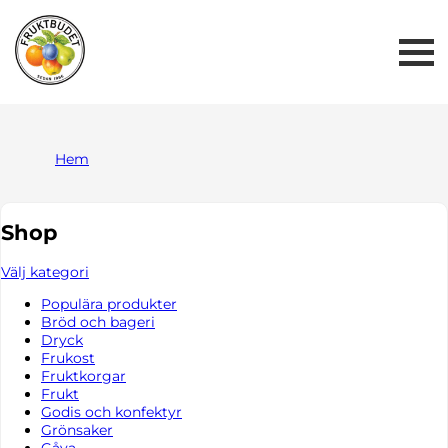
Me
But
Hem
Shop
Välj kategori
Populära produkter
Bröd och bageri
Dryck
Frukost
Fruktkorgar
Frukt
Godis och konfektyr
Grönsaker
Gåva