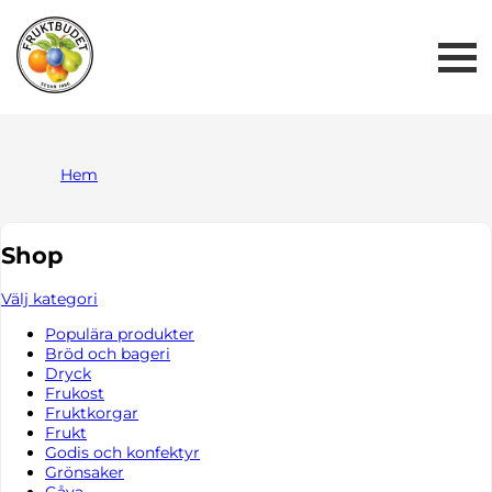
Me
But
Hem
Shop
Välj kategori
Populära produkter
Bröd och bageri
Dryck
Frukost
Fruktkorgar
Frukt
Godis och konfektyr
Grönsaker
Gåva