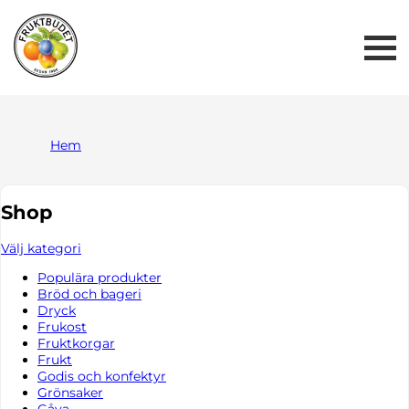
Me
But
Hem
Shop
Välj kategori
Populära produkter
Bröd och bageri
Dryck
Frukost
Fruktkorgar
Frukt
Godis och konfektyr
Grönsaker
Gåva