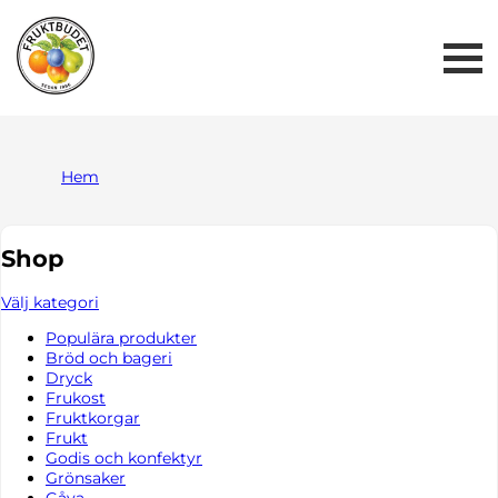
Me
But
Hem
Shop
Välj kategori
Populära produkter
Bröd och bageri
Dryck
Frukost
Fruktkorgar
Frukt
Godis och konfektyr
Grönsaker
Gåva