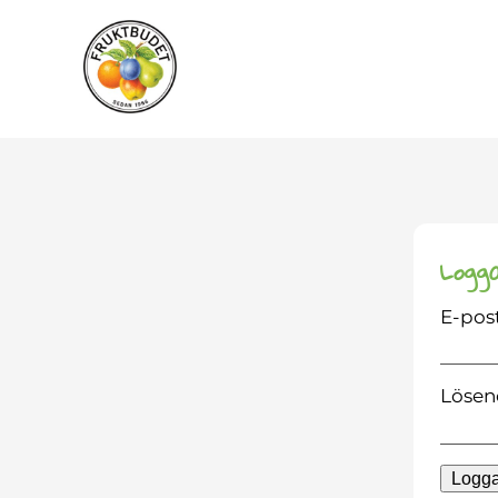
Logga in
E-post
Lösenord
Glömt
Logga In