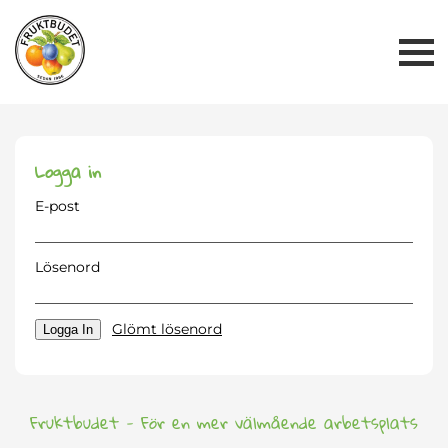
Me
But
Logga in
E-post
Lösenord
Glömt lösenord
Logga In
Fruktbudet - För en mer välmående arbetsplats